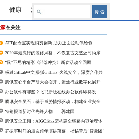
育
健康
汽车
大家
在关注
ATT配仓宝实现消费创新 助力正面拉动供给侧
2020年最流行的装修风格，不仅复古文艺还时尚摩
登
“鼠”不尽的精彩《部落冲突》新春活动全回顾
极狐GitLab中文|极狐GitLab×火线安全，深度合作共
同完善DevSecOps生态
腾讯安心平台产研大会召开，聚焦行业数字化展开
技术研讨
办公软件有哪些？飞书新版在线办公软件即将发
布！
腾讯安全吴石：基于威胁情报驱动，构建企业安全
免疫体系
特别报道新时代先锋人物——郭建国
腾讯安全王翔：AIGC企业需构建全链路内容治理体
系
罗振宇时间的朋友跨年演讲落幕，揭秘背后“智囊团”