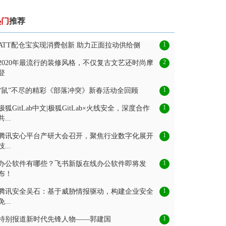
热门
推荐
1
ATT配仓宝实现消费创新 助力正面拉动供给侧
2
2020年最流行的装修风格，不仅复古文艺还时尚摩
登
1
“鼠”不尽的精彩《部落冲突》新春活动全回顾
1
极狐GitLab中文|极狐GitLab×火线安全，深度合作
共...
1
腾讯安心平台产研大会召开，聚焦行业数字化展开
技...
1
办公软件有哪些？飞书新版在线办公软件即将发
布！
1
腾讯安全吴石：基于威胁情报驱动，构建企业安全
免...
1
特别报道新时代先锋人物——郭建国