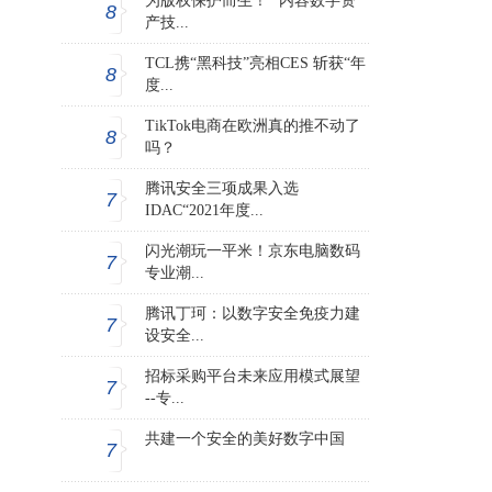
为版权保护而生！ “内容数字资
8
产技...
TCL携“黑科技”亮相CES 斩获“年
8
度...
TikTok电商在欧洲真的推不动了
8
吗？
腾讯安全三项成果入选
7
IDAC“2021年度...
闪光潮玩一平米！京东电脑数码
7
专业潮...
腾讯丁珂：以数字安全免疫力建
7
设安全...
招标采购平台未来应用模式展望
7
--专...
共建一个安全的美好数字中国
7