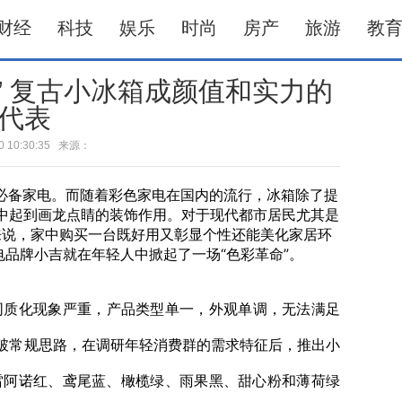
财经
科技
娱乐
时尚
房产
旅游
教
” 复古小冰箱成颜值和实力的
代表
-30 10:30:35 来源：
必备家电。而随着彩色家电在国内的流行，冰箱除了提
中起到画龙点睛的装饰作用。对于现代都市居民尤其是
来说，家中购买一台既好用又彰显个性还能美化家居环
电品牌小吉就在年轻人中掀起了一场“色彩革命”。
质化现象严重，产品类型单一，外观单调，无法满足
破常规思路，在调研年轻消费群的需求特征后，推出小
、雷阿诺红、鸢尾蓝、橄榄绿、雨果黑、甜心粉和薄荷绿