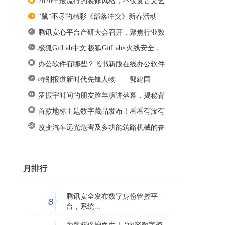
2020年最流行的装修风格，不仅复古文艺
“鼠”不尽的精彩《部落冲突》新春活动
腾讯安心平台产研大会召开，聚焦行业数
极狐GitLab中文|极狐GitLab×火线安全，
办公软件有哪些？飞书新版在线办公软件
特别报道新时代先锋人物——郭建国
罗振宇时间的朋友跨年演讲落幕，揭秘背
首款地标主题数字藏品发布！看看有没有
改变汽车远光危害及多功能筑路机械的奋
月排行
腾讯安全发布数字身份管控平
8
台，系统...