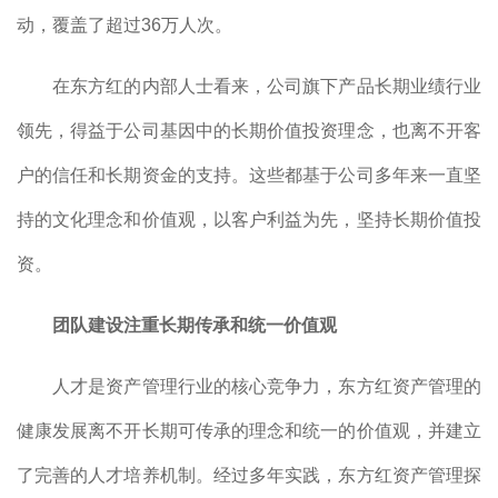
动，覆盖了超过36万人次。
在东方红的内部人士看来，公司旗下产品长期业绩行业
领先，得益于公司基因中的长期价值投资理念，也离不开客
户的信任和长期资金的支持。这些都基于公司多年来一直坚
持的文化理念和价值观，以客户利益为先，坚持长期价值投
资。
团队建设注重长期传承和统一价值观
人才是资产管理行业的核心竞争力，东方红资产管理的
健康发展离不开长期可传承的理念和统一的价值观，并建立
了完善的人才培养机制。经过多年实践，东方红资产管理探