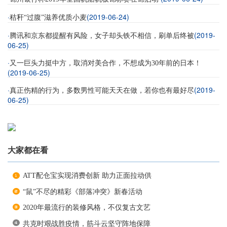
·
(2019-06-24)
秸秆“过腹”滋养优质小麦
·
(2019-
腾讯和京东都提醒有风险，女子却头铁不相信，刷单后终被
06-25)
·
又一巨头力挺中方，取消对美合作，不想成为30年前的日本！
(2019-06-25)
·
(2019-
真正伤精的行为，多数男性可能天天在做，若你也有最好尽
06-25)
大家都在看
ATT配仓宝实现消费创新 助力正面拉动供
“鼠”不尽的精彩《部落冲突》新春活动
2020年最流行的装修风格，不仅复古文艺
共克时艰战胜疫情，筋斗云坚守阵地保障