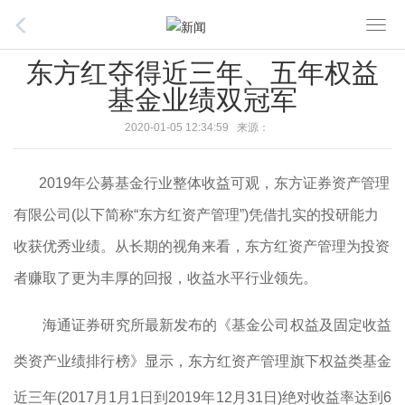
T
o
东方红夺得近三年、五年权益
g
基金业绩双冠军
g
l
2020-01-05 12:34:59 来源：
e
n
2019年公募基金行业整体收益可观，东方证券资产管理
a
v
有限公司(以下简称“东方红资产管理”)凭借扎实的投研能力
i
收获优秀业绩。从长期的视角来看，东方红资产管理为投资
g
者赚取了更为丰厚的回报，收益水平行业领先。
a
t
i
海通证券研究所最新发布的《基金公司权益及固定收益
o
类资产业绩排行榜》显示，东方红资产管理旗下权益类基金
n
近三年(2017月1月1日到2019年12月31日)绝对收益率达到6