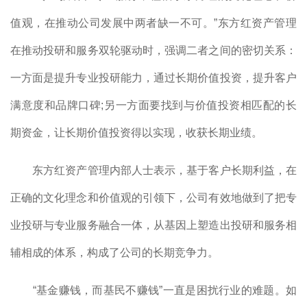
值观，在推动公司发展中两者缺一不可。”东方红资产管理
在推动投研和服务双轮驱动时，强调二者之间的密切关系：
一方面是提升专业投研能力，通过长期价值投资，提升客户
满意度和品牌口碑;另一方面要找到与价值投资相匹配的长
期资金，让长期价值投资得以实现，收获长期业绩。
东方红资产管理内部人士表示，基于客户长期利益，在
正确的文化理念和价值观的引领下，公司有效地做到了把专
业投研与专业服务融合一体，从基因上塑造出投研和服务相
辅相成的体系，构成了公司的长期竞争力。
“基金赚钱，而基民不赚钱”一直是困扰行业的难题。如