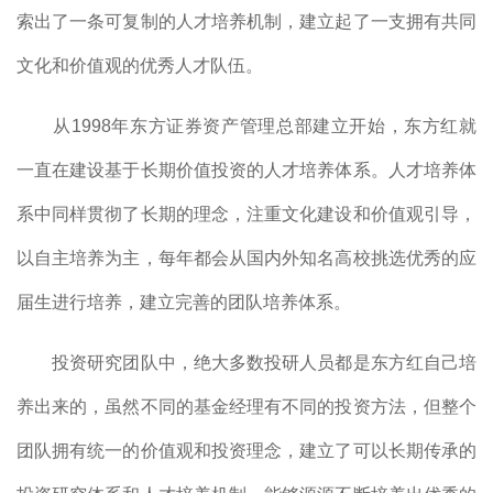
索出了一条可复制的人才培养机制，建立起了一支拥有共同
文化和价值观的优秀人才队伍。
从1998年东方证券资产管理总部建立开始，东方红就
一直在建设基于长期价值投资的人才培养体系。人才培养体
系中同样贯彻了长期的理念，注重文化建设和价值观引导，
以自主培养为主，每年都会从国内外知名高校挑选优秀的应
届生进行培养，建立完善的团队培养体系。
投资研究团队中，绝大多数投研人员都是东方红自己培
养出来的，虽然不同的基金经理有不同的投资方法，但整个
团队拥有统一的价值观和投资理念，建立了可以长期传承的