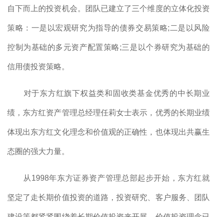
自下而上的投资机会。团队已建立了三个维度的立体化投资
策略：一是以宏观研究为指导的债券交易策略;二是以风险
控制为基础的多元资产配置策略;三是以个券研究为基础的
信用债投资策略。
对于东方红旗下权益类和固收类基金优秀的中长期业
绩，东方红资产管理总经理任莉女士表示，优秀的长期业绩
体现出东方红文化理念和价值观的正确性，也体现出共赢生
态圈的强大力量。
从1998年东方证券资产管理总部起步开始，东方红就
坚定了走长期价值投资的道路，投资研究、客户服务、团队
建设等都紧紧围绕着长期价值投资来开展，价值投资理念已