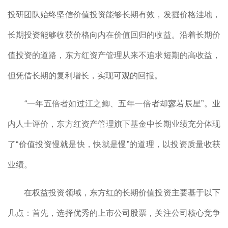
投研团队始终坚信价值投资能够长期有效，发掘价格洼地，
长期投资能够收获价格向内在价值回归的收益。沿着长期价
值投资的道路，东方红资产管理从来不追求短期的高收益，
但凭借长期的复利增长，实现可观的回报。
“一年五倍者如过江之鲫、五年一倍者却寥若辰星”。业
内人士评价，东方红资产管理旗下基金中长期业绩充分体现
了“价值投资慢就是快，快就是慢”的道理，以投资质量收获
业绩。
在权益投资领域，东方红的长期价值投资主要基于以下
几点：首先，选择优秀的上市公司股票，关注公司核心竞争