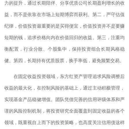
力的提升，通过长期陪伴、分享优质公司长期盈利增长的收
益，而不是依靠在市场上短期博弈而获利。第二，严守估值
纪律，价值投资最重要的是买得便宜，价值投资并不是要赚
短期的钱，追求价格向内在价值回归的收益。第三，注重均
衡配置，行业分散、个股集中，保持投资组合长期风格稳
健。第四，长期持有优质股票，换手率低，避免频繁交易。
在固定收益投资领域，东方红资产管理追求风险调整后
收益的最大化，在控制风险的基础上，通过主动积极管理，
实现基金产品稳健增值。团队凭借完善的信用评级体系和严
谨的风险控制机制，将投资研究全面覆盖到固定收益的各个
领域，既重视自上而下的投资策略，也高度关注信用债这样